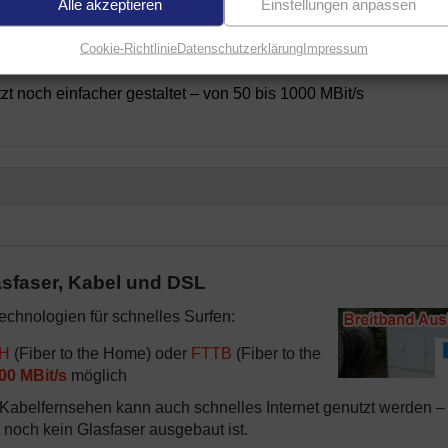
Alle akzeptieren
Einstellungen anpassen
Cookie-Richtlinie
Datenschutzerklärung
Impressum
e
Angebote
für schnelles Internet in Nordrhein-Westfalen
t noch einfacher gestaltet – von 50 bis 1000 MBit/s
sfaser, Kabel und DSL
echnologien für schnelles Surfen:
H
(Fiber to the Home) oder
FTTB
(Fiber to the
00 MBit/s
möglich
abelfernsehen kann auch schnelles Internet genutzt werden –
n noch kein Glasfaser ausgebaut ist.