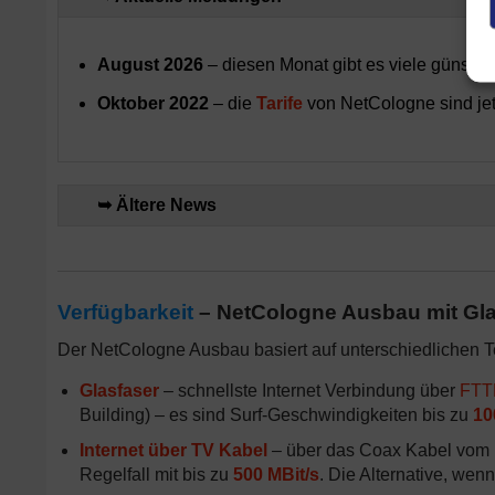
August 2026
– diesen Monat gibt es viele günstig
Oktober 2022
– die
Tarife
von NetCologne sind jetz
➥ Ältere News
Verfügbarkeit
– NetCologne Ausbau mit Gla
Der NetCologne Ausbau basiert auf unterschiedlichen T
Glasfaser
– schnellste Internet Verbindung über
FTT
Building) – es sind Surf-Geschwindigkeiten bis zu
10
Internet über TV Kabel
– über das Coax Kabel vom K
Regelfall mit bis zu
500 MBit/s
. Die Alternative, wen