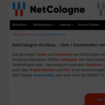
Aktuelles
Verfügbarkeit
Internet
Kombi-Pakete
NetCologne
»
Netz
»
Ausbau Breitband Internet
NetCologne Ausbau – Orte / Gemeinden mit 
Die günstigen
Tarife
und
Angebote
von NetCologne sin
Nordrhein-Westfalen (NRW)
verfügbar
. Der NetColog
Technologien statt – überwiegend wird aber
Glasfaser
(
auch über
Kabel Internet
und
DSL
ist im Anschlussgebie
NetCologne
Ausbaubiet
, also eine Liste der Städte / 
Verf
Ne