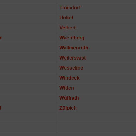
Troisdorf
Unkel
Velbert
r
Wachtberg
Wallmenroth
Weilerswist
Wesseling
Windeck
Witten
Wülfrath
l
Zülpich