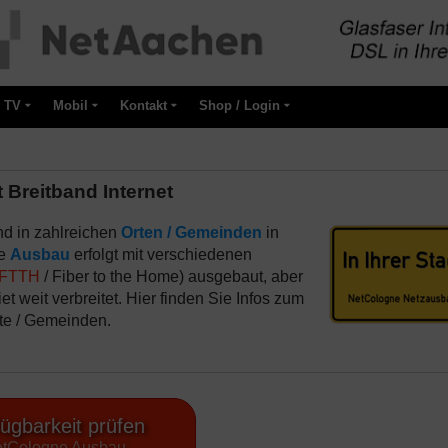
TV
Mobil
Kontakt
Shop / Login
Breitband Internet
d in zahlreichen
Orten / Gemeinden
in
ne
Ausbau
erfolgt mit verschiedenen
FTTH
/ Fiber to the Home) ausgebaut, aber
t weit verbreitet. Hier finden Sie Infos zum
Orte / Gemeinden.
ügbarkeit prüfen
tCologne Ausbau