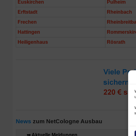
Euskirchen
Pulheim
Erftstadt
Rheinbach
Frechen
Rheinbreitb
Hattingen
Rommerskir
Heiligenhaus
Rösrath
News
zum NetCologne Ausbau
➥ Aktuelle Meldungen