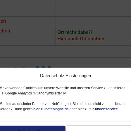
ach
chen
Ort nicht dabei?
Hier nach Ort suchen
Datenschutz Einstellungen
Wir verwenden Cookies, um unsere Website und unseren Service zu optimieren,
u.a. Google Analytics mit anonymisierter IP.
Wir sind autorisierter Partner von NetCologne. Sie möchten nicht von uns beraten
werden? Dann geht's
hier zu netcologne.de
oder hier zum
Kundenservice
.