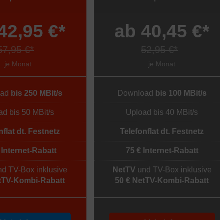
42,95 €*
ab 40,45 €*
57,95 €*
52,95 €*
je Monat
je Monat
oad
bis 250 MBit/s
Download
bis 100 MBit/s
d bis 50 MBit/s
Upload bis 40 MBit/s
nflat dt. Festnetz
Telefonflat dt. Festnetz
 Internet-Rabatt
75 € Internet-Rabatt
d TV-Box inklusive
NetTV
und TV-Box inklusive
tTV-Kombi-Rabatt
50 € NetTV-Kombi-Rabatt