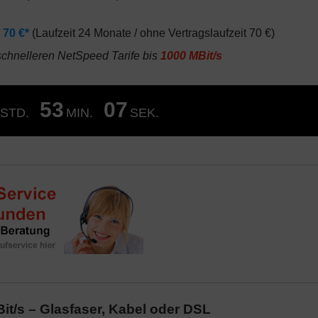
t 70 €*
(Laufzeit 24 Monate / ohne Vertragslaufzeit 70 €)
 schnelleren NetSpeed Tarife bis
1000 MBit/s
53
06
STD.
MIN.
SEK.
t/s – Glasfaser, Kabel oder DSL