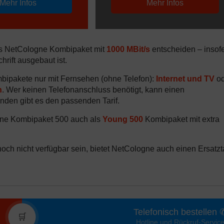
Mehr Infos
Mehr Infos
das NetCologne Kombipaket mit
1000 MBit/s
entscheiden – insof
rift ausgebaut ist.
mbipakete nur mit Fernsehen (ohne Telefon):
Internet und TV
od
n
. Wer keinen Telefonanschluss benötigt, kann einen
nden gibt es den passenden Tarif.
gne Kombipaket 500 auch als
Young 500
Kombipaket mit extra
noch nicht verfügbar sein, bietet NetCologne auch einen Ersatzta
Telefonisch bestellen 
🛒
Hotline und Rückruf-Servic