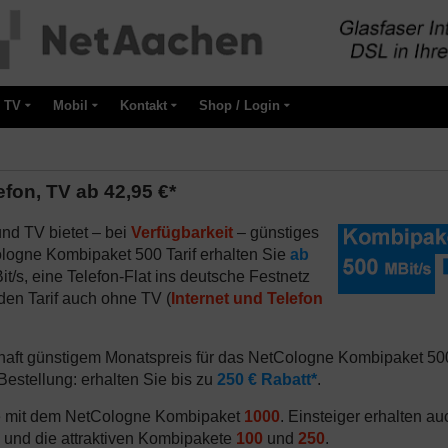
TV
Mobil
Kontakt
Shop / Login
fon, TV ab 42,95 €*
 und TV bietet – bei
Verfügbarkeit
– günstiges
logne Kombipaket 500 Tarif erhalten Sie
ab
Bit/s, eine Telefon-Flat ins deutsche Festnetz
s den Tarif auch ohne TV (
Internet und Telefon
haft günstigem Monatspreis für das NetCologne Kombipaket 50
 Bestellung: erhalten Sie bis zu
250 € Rabatt*
.
Sie mit dem NetCologne Kombipaket
1000
. Einsteiger erhalten au
und die attraktiven Kombipakete
100
und
250
.