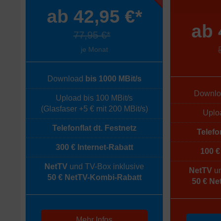
ab 42,95 €*
ab 
77,95 €*
je Monat
Download
bis 1000 MBit/s
Downl
Upload bis 100 MBit/s
(Glasfaser +5 € mit 200 MBit/s)
Uploa
Telefonflat dt. Festnetz
Telefo
300 € Internet-Rabatt
100 €
NetTV
und TV-Box inklusive
NetTV
un
50 € NetTV-Kombi-Rabatt
50 € Ne
Mehr Infos