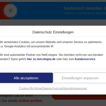
Telefonisch bestellen 
🛒
Hotline und Rückruf-Servic
Datenschutz Einstellungen
Wir verwenden Cookies, um unsere Website und unseren Service zu optimieren,
u.a. Google Analytics mit anonymisierter IP.
Wir sind autorisierter Partner von NetCologne. Sie möchten nicht von uns beraten
werden? Dann geht's
hier zu netcologne.de
oder hier zum
Kundenservice
.
rif (DSL, Kabel, Glasfaser)
Alle akzeptieren
Einstellungen anpassen
 Tarif) können Sie großen
Cookie-Richtlinie
Datenschutzerklärung
Impressum
Verfügbarkeit prüfen
um die Städte Köln, Bonn
DSL und Glasfaser Internet
 Region. Ob an Ihrer
 Sie direkt
online prüfen
.