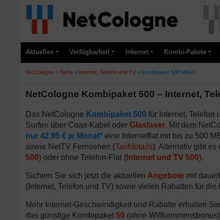
Aktuelles
Verfügbarkeit
Internet
Kombi-Pakete
NetCologne
»
Tarife
»
Internet, Telefon und TV
»
Kombipaket 500 MBit/s
NetCologne Kombipaket 500 – Internet, Tele
Das NetCologne
Kombipaket 500
für Internet, Telefon
Surfen über Coax-Kabel oder
Glasfaser
. Mit dem NetCo
nur 42,95 € je Monat*
eine Internetflat mit bis zu 500 M
sowie NetTV Fernsehen (
Tarifdetails
). Alternativ gibt e
500
) oder ohne Telefon-Flat (
Internet und TV 500
).
Sichern Sie sich jetzt die aktuellen
Angebote
mit dauer
(Internet, Telefon und TV) sowie vielen Rabatten für die
Mehr Internet-Geschwindigkeit und Rabatte erhalten 
das günstige Kombipaket
50
(ohne Willkommensbonus) 