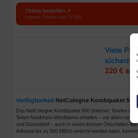
Online bestellen ⇗
Internet, Telefon und TV 500
Verfügbarkeit
NetCologne Kombipaket 500 Ta
Das NetCologne Kombipaket 500 (Internet, Telefon & TV
Teilen Nordrhein-Westfalens erhalten – vor allem rund 
und Düsseldorf – auch in vielen kleinen Ortschaften der
Adresse bis zu 500 MBit/s erreicht werden kann, können