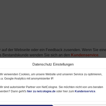
r auf der Webseite oder ein Feedback zusenden. Wenn Sie ein
ls Bestandskunde wenden Sie sich an den
Kundenservice
.
Datenschutz Einstellungen
Wir verwenden Cookies, um unsere Website und unseren Service zu optimieren,
u.a. Google Analytics mit anonymisierter IP.
Wir sind autorisierter Partner von NetCologne. Sie möchten nicht von uns beraten
werden? Dann geht's
hier zu netcologne.de
oder hier zum
Kundenservice
.