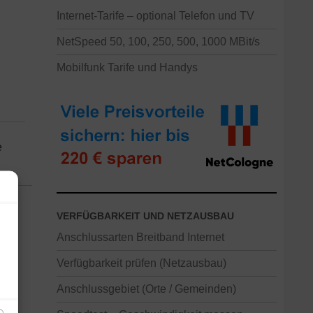
Internet-Tarife – optional Telefon und TV
NetSpeed 50, 100, 250, 500, 1000 MBit/s
Mobilfunk Tarife und Handys
e
VERFÜGBARKEIT UND NETZAUSBAU
Anschlussarten Breitband Internet
Verfügbarkeit prüfen (Netzausbau)
Anschlussgebiet (Orte / Gemeinden)