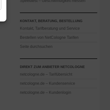
Speedtest – Geschwindigkeit messen
KONTAKT, BERATUNG, BESTELLUNG
Kontakt, Tarifberatung und Service
Bestellen von NetCologne Tarifen
Seite durchsuchen
DIREKT ZUM ANBIETER NETCOLOGNE
netcologne.de – Tarifübersicht
netcologne.de – Kundenservice
netcologne.de – Kundenlogin