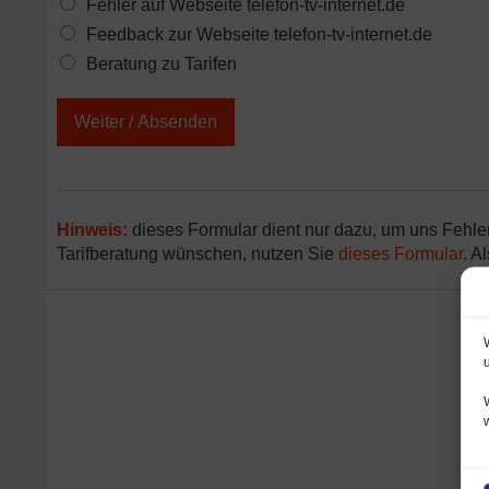
Fehler auf Webseite telefon-tv-internet.de
Feedback zur Webseite telefon-tv-internet.de
Beratung zu Tarifen
Weiter / Absenden
Hinweis:
dieses Formular dient nur dazu, um uns Fehle
Tarifberatung wünschen, nutzen Sie
dieses Formular
. A