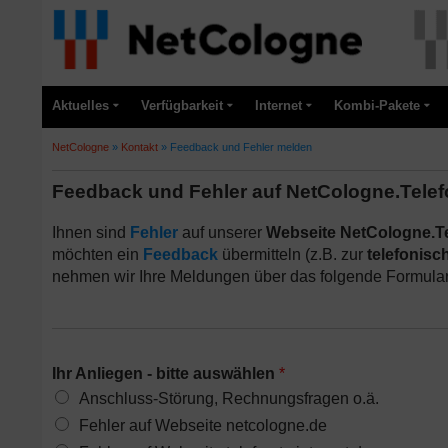
Aktuelles
Verfügbarkeit
Internet
Kombi-Pakete
NetCologne
»
Kontakt
»
Feedback und Fehler melden
Feedback und Fehler auf NetCologne.Telef
Ihnen sind
Fehler
auf unserer
Webseite NetCologne.Te
möchten ein
Feedback
übermitteln (z.B. zur
telefonisc
nehmen wir Ihre Meldungen über das folgende Formula
Ihr Anliegen - bitte auswählen
*
Anschluss-Störung, Rechnungsfragen o.ä.
Fehler auf Webseite netcologne.de