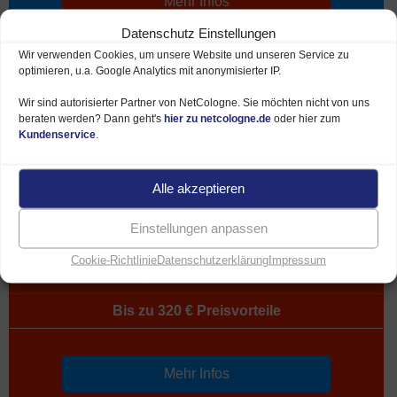
Mehr Infos
Datenschutz Einstellungen
Wir verwenden Cookies, um unsere Website und unseren Service zu
optimieren, u.a. Google Analytics mit anonymisierter IP.
500 MBit/s
Wir sind autorisierter Partner von NetCologne. Sie möchten nicht von uns
beraten werden? Dann geht's
hier zu netcologne.de
oder hier zum
Kundenservice
.
49,95 €*
Alle akzeptieren
Preise ab je Monat
Einstellungen anpassen
Download bis 500 MBit/s
Cookie-Richtlinie
Datenschutzerklärung
Impressum
Upload bis 50 MBit/s
Bis zu 320 € Preisvorteile
Mehr Infos