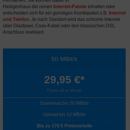
Fernsehen. Sie können dabei in
Heiligenhaus die reinen
Internet-Pakete
erhalten oder
entscheiden sich für ein günstiges Kombipaket z.B.
Internet
und Telefon
. Je nach Standort wird das schnelle Internet
über Glasfaser, Coax-Kabel oder den klassischen DSL
Anschluss realisiert.
50 MBit/s
29,95 €*
Preise ab je Monat
Download bis 50 MBit/s
Upload bis 10 MBit/s
Bis zu 170 € Preisvorteile