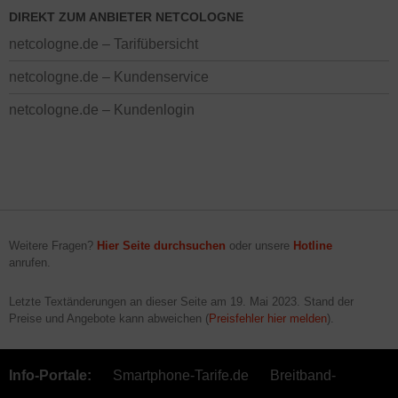
DIREKT ZUM ANBIETER NETCOLOGNE
netcologne.de – Tarifübersicht
netcologne.de – Kundenservice
netcologne.de – Kundenlogin
Weitere Fragen?
Hier Seite durchsuchen
oder unsere
Hotline
anrufen.
Letzte Textänderungen an dieser Seite am
19. Mai 2023
. Stand der
Preise und Angebote kann abweichen (
Preisfehler hier melden
).
Info-Portale:
Smartphone-Tarife.de
Breitband-