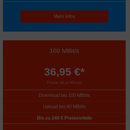
Mehr Infos
100 MBit/s
36,95 €*
Preise ab je Monat
Download bis 100 MBit/s
Upload bis 40 MBit/s
Bis zu 240 € Preisvorteile