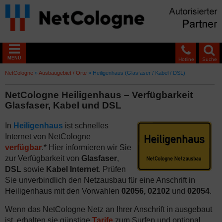
MENÜ
Hotline
Suche
NetCologne
»
Ausbaugebiet / Orte
»
Heiligenhaus (Glasfaser / Kabel / DSL)
NetCologne Heiligenhaus – Verfügbarkeit
Glasfaser, Kabel und DSL
In
Heiligenhaus
ist schnelles
Internet von NetCologne
verfügbar
.* Hier informieren wir Sie
zur Verfügbarkeit von
Glasfaser
,
DSL
sowie
Kabel Internet
. Prüfen
Sie unverbindlich den Netzausbau für eine Anschrift in
Heiligenhaus mit den Vorwahlen
02056, 02102
und
02054
.
Wenn das NetCologne Netz an Ihrer Anschrift in ausgebaut
ist, erhalten sie günstige
Tarife
zum Surfen und optional