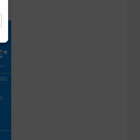
/s
€*
nat
000
00
e