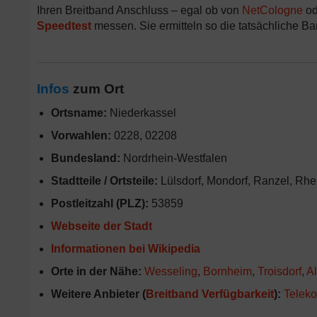
Ihren Breitband Anschluss – egal ob von
NetCologne
od
Speedtest
messen. Sie ermitteln so die tatsächliche Band
Infos
zum Ort
Ortsname:
Niederkassel
Vorwahlen:
0228, 02208
Bundesland:
Nordrhein-Westfalen
Stadtteile / Ortsteile:
Lülsdorf, Mondorf, Ranzel, Rhe
Postleitzahl (PLZ):
53859
Webseite der Stadt
Informationen bei Wikipedia
Orte in der Nähe:
Wesseling
,
Bornheim
,
Troisdorf
,
Al
Weitere Anbieter (
Breitband Verfügbarkeit
):
Telek