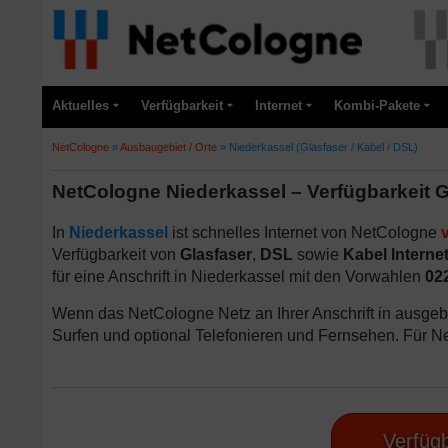
Aktuelles
Verfügbarkeit
Internet
Kombi-Pakete
NetCologne
»
Ausbaugebiet / Orte
»
Niederkassel (Glasfaser / Kabel / DSL)
NetCologne Niederkassel – Verfügbarkeit G
In
Niederkassel
ist schnelles Internet von NetCologne
Verfügbarkeit von
Glasfaser
,
DSL
sowie
Kabel Interne
für eine Anschrift in Niederkassel mit den Vorwahlen
02
Wenn das NetCologne Netz an Ihrer Anschrift in ausgeba
Surfen und optional Telefonieren und Fernsehen. Für N
Verfügb