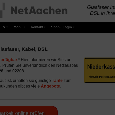
TV
Mobil
Kontakt
Shop / Login
lasfaser, Kabel, DSL
verfügbar
.* Hier informieren wir Sie zur
t
. Prüfen Sie unverbindlich den Netzausbau
28
und
02208
.
ut ist, erhalten sie günstige
Tarife
zum
eukunden gibt es viele
Angebote
.
arkeit online prüfen