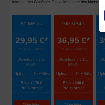
Internet über Glasfaser, Coax-Kabel oder den klassische
50 MBit/s
100 MBit/s
29,95 €*
36,95 €*
3
Preise ab je Monat
Preise ab je Monat
Pr
Download bis 50
Download bis 100
Do
MBit/s
MBit/s
Upload bis 10 MBit/s
Upload bis 40 MBit/s
Uplo
Bis zu 170 €
Bis zu 240 €
Preisvorteile
Preisvorteile
Mehr Infos
Mehr Infos