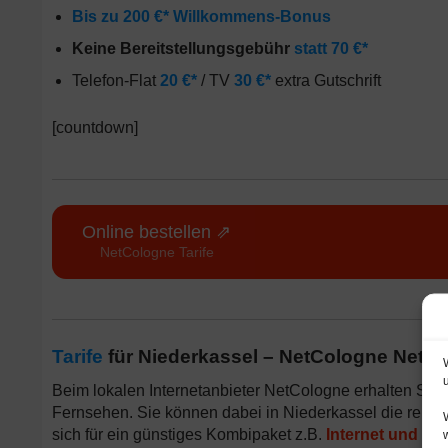
Bis zu 200 €* Willkommens-Bonus
Keine Bereitstellungsgebühr
statt 70 €*
Telefon-Flat
20 €*
/ TV
30 €*
extra Gutschrift
[countdown]
Online bestellen ⇗
NetCologne Tarife
Tarife
für Niederkassel – NetCologne NetSp
Beim lokalen Internetanbieter NetCologne erhalten Sie
Fernsehen. Sie können dabei in Niederkassel die rein
sich für ein günstiges Kombipaket z.B.
Internet und Tel