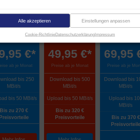
n DSL Anschluss realisiert.
Alle akzeptieren
Einstellungen anpassen
250 MBit/s
500 MBit/s
1000 MBit
Cookie-Richtlinie
Datenschutzerklärung
Impressum
9,95 €*
49,95 €*
69,95 
eise ab je Monat
Preise ab je Monat
Preise ab je Mo
wnload bis 250
Download bis 500
Download bis 1
MBit/s
MBit/s
MBit/s
ad bis 50 MBit/s
Upload bis 50 MBit/s
Upload bis 1
MBit/s
Bis zu 270 €
Bis zu 320 €
Preisvorteile
Preisvorteile
Bis zu 370 €
Preisvorteil
Mehr Infos
Mehr Infos