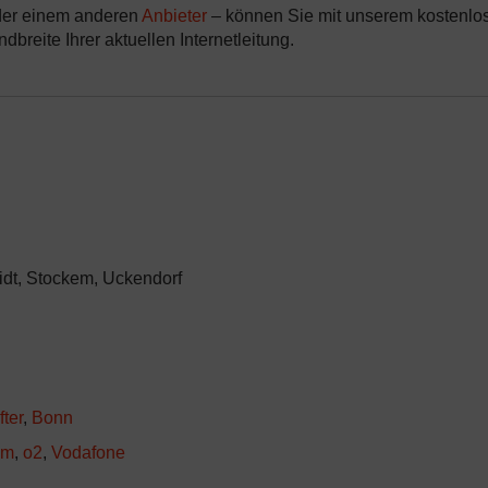
er einem anderen
Anbieter
– können Sie mit unserem kostenlo
breite Ihrer aktuellen Internetleitung.
idt, Stockem, Uckendorf
fter
,
Bonn
om
,
o2
,
Vodafone