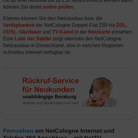
Ob an Ihrer Adresse bis zu 250 MBit/s erreicht werden kann,
können Sie direkt
online prüfen
.
Ebenso können Sie den Netzausbau bzw. die
Verfügbarkeit
der NetCologne Doppel-Flat 250 via
DSL
,
VDSL
,
Glasfaser
und
TV-Kabel
in der
Netzkarte
einsehen.
Eine
Liste der Städte
zeigt alternativ den NetCologne
Netzausbau in Deutschland, also in welchen Regionen
schnelles Internet verfügbar ist.
Fernsehen
am NetCologne Internet und
Telefon 250 Anschluss – mit NetTV