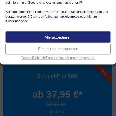
optimieren, u.a. Google Analytics mit anonymisierter IP.
Telefonflat dt. Festnetz
Wir sind autorisierter Partner von NetCologne. Sie möchten nicht von uns
beraten werden? Dann geht's
hier zu netcologne.de
oder hier zum
300 € Internet-Rabatt
Kundenservice
.
Alle akzeptieren
Mehr Infos
Einstellungen anpassen
Cookie-Richtlinie
Datenschutzerklärung
Impressum
Empfehlung
Doppel-Flat 500
ab 37,95 €*
57,95 €*
je Monat