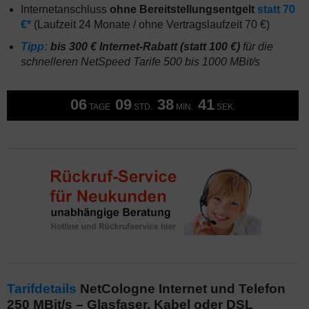
Internetanschluss
ohne Bereitstellungsentgelt
statt 70
€*
(Laufzeit 24 Monate / ohne Vertragslaufzeit 70 €)
Tipp:
bis 300 € Internet-Rabatt (statt 100 €)
für die
schnelleren NetSpeed Tarife 500 bis 1000 MBit/s
06
09
38
40
TAGE
STD.
MIN.
SEK.
Tarifdetails
NetCologne Internet und Telefon
250 MBit/s – Glasfaser, Kabel oder DSL