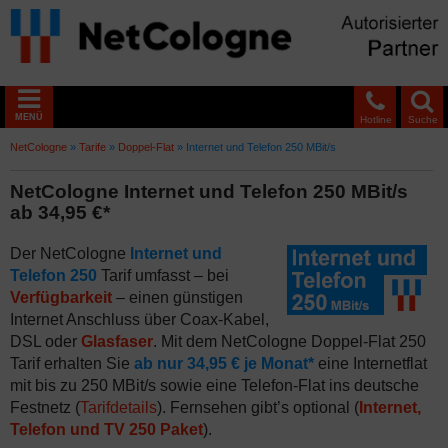
MENÜ
Hotline
Suche
NetCologne
»
Tarife
»
Doppel-Flat
»
Internet und Telefon 250 MBit/s
NetCologne Internet und Telefon 250 MBit/s
ab 34,95 €*
Der NetCologne
Internet und
Telefon 250
Tarif umfasst – bei
Verfügbarkeit
– einen günstigen
Internet Anschluss über Coax-Kabel,
DSL oder
Glasfaser
. Mit dem NetCologne Doppel-Flat 250
Tarif erhalten Sie
ab nur 34,95 € je Monat*
eine Internetflat
mit bis zu 250 MBit/s sowie eine Telefon-Flat ins deutsche
Festnetz (
Tarifdetails
). Fernsehen gibt’s optional (
Internet,
Telefon und TV 250 Paket
).