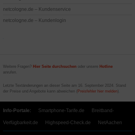
netcologne.de – Kundenservice
netcologne.de – Kundenlogin
Weitere Fragen?
Hier Seite durchsuchen
oder unsere
Hotline
anrufen.
Letzte Textänderungen an dieser Seite am
16. September 2024
. Stand
der Preise und Angebote kann abweichen (
Preisfehler hier melden
).
Info-Portale:
Smartphone-Tarife.de
Breitband-
Verfügbarkeit.de
Highspeed-Check.de
NetAachen