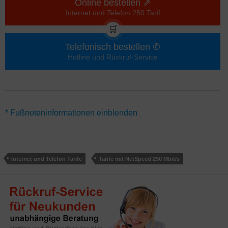
Online bestellen ⇗
Internet und Telefon 250 Tarif
🛒
Telefonisch bestellen ✆
Hotline und Rückruf-Service
*Für alle Angebote mit Startguthaben / Rabatten gilt eine
* Fußnoteninformationen einblenden
Mindestvertragslaufzeit von 24 Monaten. Gutschriften werden über
10 Monate verteilt der Monats-Rechnung gutgeschrieben.
Alternativ gibt es den Tarif NetCologne Internet und Telefon 250
auch ohne Mindestvertragslaufzeit (monatlich kündbar) – hier
Internet und Telefon Tarife
Tarife mit NetSpeed 250 Mbit/s
gelten abweichende Aktionen.
Rabatte gelten im Regelfall nur für
Neukunden. Online-Rabatte gelten teilweise nicht in Shops.