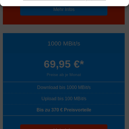
Mehr Infos
1000 MBit/s
69,95 €*
Preise ab je Monat
Download bis 1000 MBit/s
Upload bis 100 MBit/s
Bis zu 370 € Preisvorteile