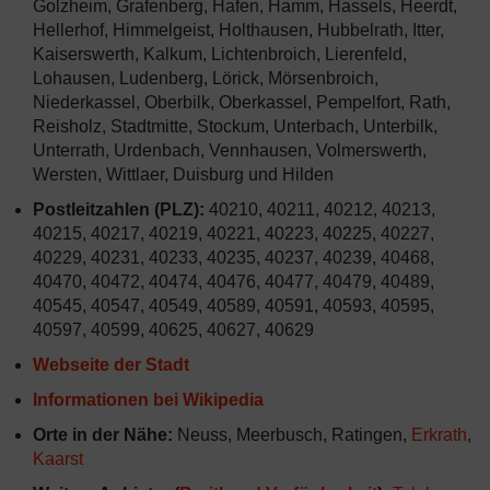
Golzheim, Grafenberg, Hafen, Hamm, Hassels, Heerdt,
Hellerhof, Himmelgeist, Holthausen, Hubbelrath, Itter,
Kaiserswerth, Kalkum, Lichtenbroich, Lierenfeld,
Lohausen, Ludenberg, Lörick, Mörsenbroich,
Niederkassel, Oberbilk, Oberkassel, Pempelfort, Rath,
Reisholz, Stadtmitte, Stockum, Unterbach, Unterbilk,
Unterrath, Urdenbach, Vennhausen, Volmerswerth,
Wersten, Wittlaer, Duisburg und Hilden
Postleitzahlen (PLZ):
40210, 40211, 40212, 40213,
40215, 40217, 40219, 40221, 40223, 40225, 40227,
40229, 40231, 40233, 40235, 40237, 40239, 40468,
40470, 40472, 40474, 40476, 40477, 40479, 40489,
40545, 40547, 40549, 40589, 40591, 40593, 40595,
40597, 40599, 40625, 40627, 40629
Webseite der Stadt
Informationen bei Wikipedia
Orte in der Nähe:
Neuss, Meerbusch, Ratingen,
Erkrath
,
Kaarst