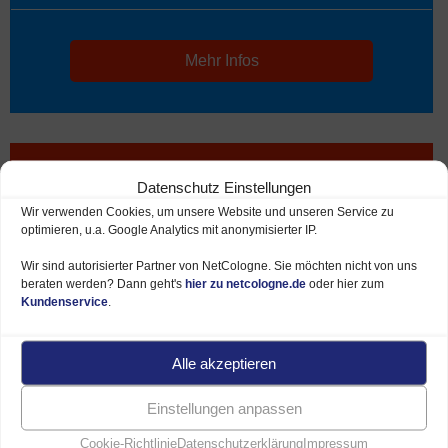
Mehr Infos
500 MBit/s
Datenschutz Einstellungen
Wir verwenden Cookies, um unsere Website und unseren Service zu
optimieren, u.a. Google Analytics mit anonymisierter IP.
49,95 €*
Wir sind autorisierter Partner von NetCologne. Sie möchten nicht von uns
beraten werden? Dann geht's
hier zu netcologne.de
oder hier zum
Preise ab je Monat
Kundenservice
.
Download bis 500 MBit/s
Alle akzeptieren
Upload bis 50 MBit/s
Einstellungen anpassen
Bis zu 320 € Preisvorteile
Cookie-Richtlinie
Datenschutzerklärung
Impressum