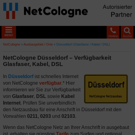
MENÜ
Hotline
Suche
NetCologne
»
Ausbaugebiet / Orte
»
Düsseldorf (Glasfaser / Kabel / DSL)
NetCologne Düsseldorf – Verfügbarkeit
Glasfaser, Kabel, DSL
In
Düsseldorf
ist schnelles Internet
von NetCologne
verfügbar
.* Hier
informieren wir Sie zur Verfügbarkeit
von
Glasfaser
,
DSL
sowie
Kabel
Internet
. Prüfen Sie unverbindlich
den Netzausbau für eine Anschrift in Düsseldorf mit den
Vorwahlen
0211, 0203
und
02103
.
Wenn das NetCologne Netz an Ihrer Anschrift in ausgebaut
ist, erhalten sie günstige
Tarife
zum Surfen und optional