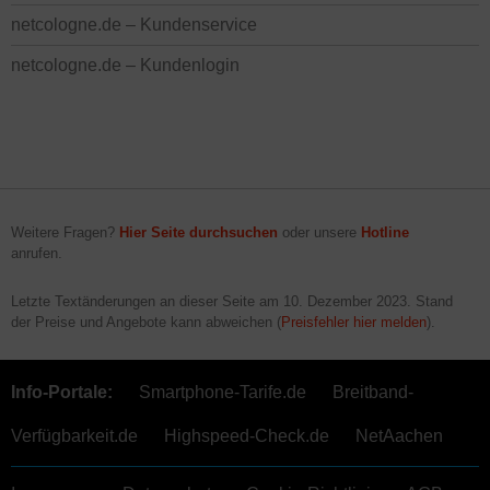
netcologne.de – Kundenservice
netcologne.de – Kundenlogin
Weitere Fragen?
Hier Seite durchsuchen
oder unsere
Hotline
anrufen.
Letzte Textänderungen an dieser Seite am
10. Dezember 2023
. Stand
der Preise und Angebote kann abweichen (
Preisfehler hier melden
).
Info-Portale:
Smartphone-Tarife.de
Breitband-
Verfügbarkeit.de
Highspeed-Check.de
NetAachen