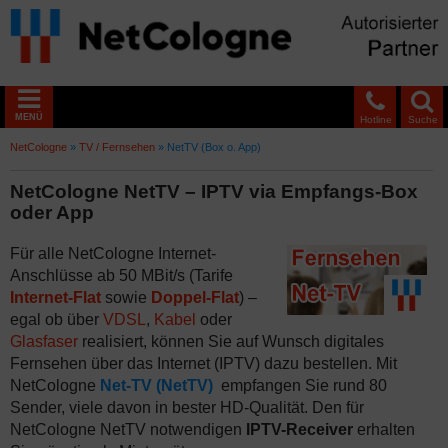
MENÜ
Hotline
Suche
NetCologne
»
TV / Fernsehen
»
NetTV (Box o. App)
NetCologne NetTV – IPTV via Empfangs-Box
oder App
Für alle NetCologne Internet-
Anschlüsse ab 50 MBit/s (Tarife
Internet-Flat
sowie
Doppel-Flat
) –
egal ob über
VDSL
,
Kabel
oder
Glasfaser
realisiert, können Sie auf Wunsch digitales
Fernsehen über das Internet (IPTV) dazu bestellen. Mit
NetCologne
Net-TV (NetTV)
empfangen Sie rund 80
Sender, viele davon in bester HD-Qualität. Den für
NetCologne NetTV notwendigen
IPTV-Receiver
erhalten