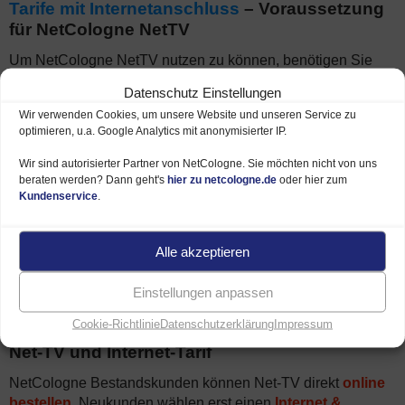
Tarife mit Internetanschluss
– Voraussetzung
für NetCologne NetTV
Um NetCologne NetTV nutzen zu können, benötigen Sie
auch einen Internetanschluss von NetCologne (DSL,
Datenschutz Einstellungen
VDSL, Kabel oder Glasfaser Anschluss). Wenn ein solcher
Wir verwenden Cookies, um unsere Website und unseren Service zu
bei Ihnen
verfügbar
ist, haben Sie die Wahl zwischen
optimieren, u.a. Google Analytics mit anonymisierter IP.
diesen Tarifvarianten mit Internetflat:
Wir sind autorisierter Partner von NetCologne. Sie möchten nicht von uns
Doppel-Flat Tarife
– Internetflat sowie Telefonflat über
beraten werden? Dann geht's
hier zu netcologne.de
oder hier zum
NetCologne TV-Anschluss
Kundenservice
.
Internet-Flat Tarife
– schnell und günstig surfen mit
NetCologne Kabelanschluss
Alle akzeptieren
Einstellungen anpassen
Cookie-Richtlinie
Datenschutzerklärung
Impressum
Tarifberatung und Bestellung
NetCologne
Net-TV und Internet-Tarif
NetCologne Bestandskunden können Net-TV direkt
online
bestellen
. Neukunden wählen erst einen
Internet &