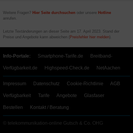
Weitere Fragen?
Hier Seite durchsuchen
oder unsere
Hotline
anrufen.
Letzte Textänderungen an dieser Seite am
17. April 2023
. Stand der
Preise und Angebote kann abweichen (
Preisfehler hier melden
).
Info-Portale:
Smartphone-Tarife.de
Breitband-
Verfügbarkeit.de
Highspeed-Check.de
NetAachen
Impressum
Datenschutz
Cookie-Richtlinie
AGB
Verfügbarkeit
Tarife
Angebote
Glasfaser
Bestellen
Kontakt / Beratung
© telekommunikation-online Gutsch & Co. OHG