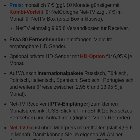
Preis:
monatlich 7 € (ggf. 10 Monate günstiger mit
Kombi-Vorteil
) für NetCologne Net-TV zzgl. 7 € im
Monat für NetTV Box (erste Box inklusive).
NetTV einmalig 9,95 € Versandkosten für Receiver.
Etwa 80 Fernsehsender
empfangen. Viele frei
empfangbare HD-Sender.
Optional private HD-Sender mit
HD-Option
für 6,95 € je
Monat.
Auf Wunsch
Internationalpakete
Russisch, Türkisch,
Polnisch, Italienisch, Spanisch, Serbisch, Portugiesisch
und weitere (Preise zwischen 2,95 € und 13,95 € je
Monat).
Net-TV Receiver (
IPTV-Empfänger
) zum kleinen
Monatspreis inkl. USB-Stick für TimeShift (zeitversetzes
Fernsehen) und Aufnahmen (digitaler Video-Recorder).
Net-TV Go
ist ohne Mehrpreis mit enthalten (statt 4,95 €
je Monat). Damit können Sie im eigenen WLAN per