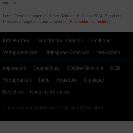
anrufen.
Letzte Textänderungen an dieser Seite am
8. Januar 2024
. Stand der
Preise und Angebote kann abweichen (
Preisfehler hier melden
).
Info-Portale:
Smartphone-Tarife.de
Breitband-
Verfügbarkeit.de
Highspeed-Check.de
NetAachen
Impressum
Datenschutz
Cookie-Richtlinie
AGB
Verfügbarkeit
Tarife
Angebote
Glasfaser
Bestellen
Kontakt / Beratung
© telekommunikation-online Gutsch & Co. OHG