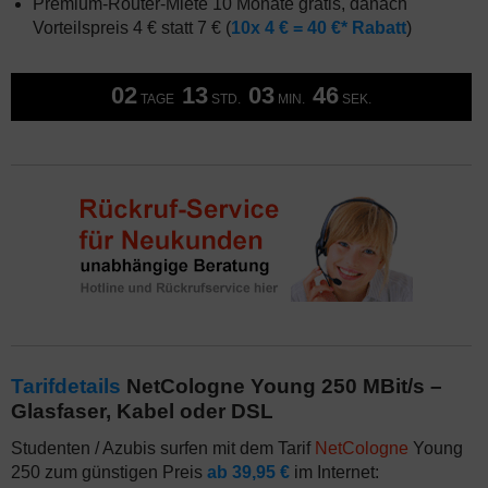
Premium-Router-Miete 10 Monate gratis, danach
Vorteilspreis 4 € statt 7 € (
10x 4 € = 40 €* Rabatt
)
02
13
03
46
TAGE
STD.
MIN.
SEK.
Tarifdetails
NetCologne Young 250 MBit/s –
Glasfaser, Kabel oder DSL
Studenten / Azubis surfen mit dem Tarif
NetCologne
Young
250 zum günstigen Preis
ab 39,95 €
im Internet: