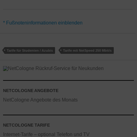
*Für alle Angebote NetSpeed Young 250 mit Preisvorteilen für
* Fußnoteninformationen einblenden
Studenten und Azubis gilt eine Mindestvertragslaufzeit von 24
Monaten. Gutschriften werden über 10 Monate verteilt monatlich
verrechnet. Den Tarif NetCologne Young 250 gibt es als Internet-
Flat oder als Kombipaket mit Telefon und / oder TV.
Aktionen
Tarife für Studenten / Azubis
Tarife mit NetSpeed 250 Mbit/s
gelten für Neukunden. Online-Rabatte gelten teilweise nicht in
Shops.
NETCOLOGNE ANGEBOTE
NetCologne Angebote des Monats
NETCOLOGNE TARIFE
Internet-Tarife – optional Telefon und TV