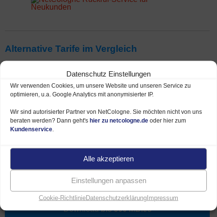
Alternative Tarife im Vergleich
Außer dem NetSpeed Young 250 Tarif bietet NetCologne
Datenschutz Einstellungen
noch viele weitere Angebote für Studenten und Azubis an:
Wir verwenden Cookies, um unsere Website und unseren Service zu
optimieren, u.a. Google Analytics mit anonymisierter IP.
Wir sind autorisierter Partner von NetCologne. Sie möchten nicht von uns
beraten werden? Dann geht's
hier zu netcologne.de
oder hier zum
Young 500
Kundenservice
.
49,95 €*
Alle akzeptieren
Einstellungen anpassen
je Monat
Cookie-Richtlinie
Datenschutzerklärung
Impressum
Download
bis 500 MBit/s