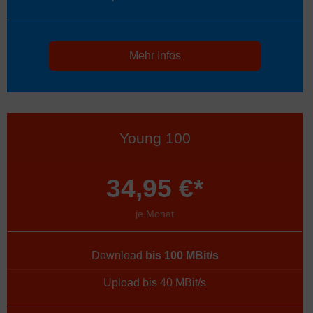
Mehr Infos
Young 100
34,95 €*
je Monat
Download
bis 100 MBit/s
Upload bis 40 MBit/s