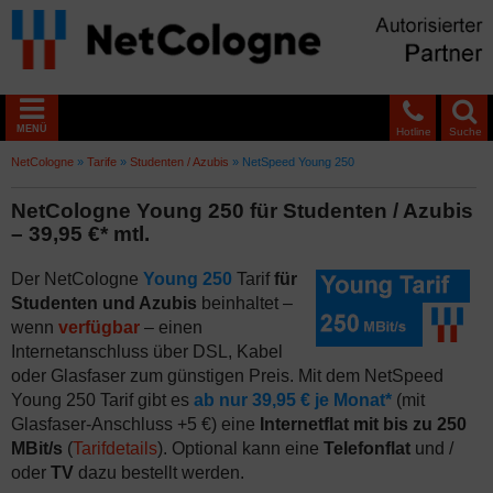
MENÜ
Hotline
Suche
NetCologne
»
Tarife
»
Studenten / Azubis
»
NetSpeed Young 250
NetCologne Young 250 für Studenten / Azubis
– 39,95 €* mtl.
Der NetCologne
Young 250
Tarif
für
Studenten und Azubis
beinhaltet –
wenn
verfügbar
– einen
Internetanschluss über DSL, Kabel
oder Glasfaser zum günstigen Preis. Mit dem NetSpeed
Young 250 Tarif gibt es
ab nur 39,95 € je Monat*
(mit
Glasfaser-Anschluss +5 €) eine
Internetflat mit bis zu 250
MBit/s
(
Tarifdetails
). Optional kann eine
Telefonflat
und /
oder
TV
dazu bestellt werden.