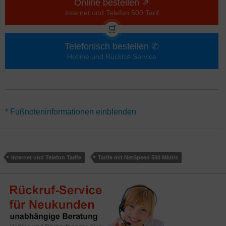
Online bestellen ⇗
Internet und Telefon 500 Tarif
🛒
Telefonisch bestellen ✆
Hotline und Rückruf-Service
*Für alle Angebote mit Startguthaben / Rabatten gilt eine
* Fußnoteninformationen einblenden
Mindestvertragslaufzeit von 24 Monaten. Gutschriften werden über
10 Monate verteilt der Monats-Rechnung gutgeschrieben.
Alternativ gibt es den Tarif NetCologne Internet und Telefon 500
auch ohne Mindestvertragslaufzeit (monatlich kündbar) – hier
Internet und Telefon Tarife
Tarife mit NetSpeed 500 Mbit/s
gelten abweichende Aktionen.
Rabatte gelten im Regelfall nur für
Neukunden. Online-Rabatte gelten teilweise nicht in Shops.