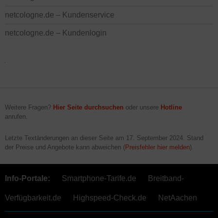
netcologne.de – Kundenservice
netcologne.de – Kundenlogin
Weitere Fragen?
Hier Seite durchsuchen
oder unsere
Hotline
anrufen.
Letzte Textänderungen an dieser Seite am
17. September 2024
. Stand
der Preise und Angebote kann abweichen (
Preisfehler hier melden
).
Info-Portale:
Smartphone-Tarife.de
Breitband-
Verfügbarkeit.de
Highspeed-Check.de
NetAachen