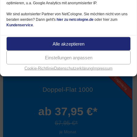
optimieren, u.a. Google Analytics mit anonymisierter IP.
Telefonflat dt. Festnetz
Wir sind autorisierter Partner von NetCologne. Sie möchten nicht von uns
beraten werden? Dann geht's
hier zu netcologne.de
oder hier zum
100 € Internet-Rabatt
Kundenservice
.
Alle akzeptieren
Mehr Infos
Einstellungen anpassen
Cookie-Richtlinie
Datenschutzerklärung
Impressum
Empfehlung
Doppel-Flat 1000
ab 37,95 €*
67,95 €*
je Monat