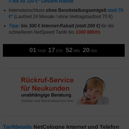
= bis zu 320 €* Gesamt-Rabatt
Internetanschluss
ohne Bereitstellungsentgelt
statt 70
€*
(Laufzeit 24 Monate / ohne Vertragslaufzeit 70 €)
Tipp:
bis 300 € Internet-Rabatt (statt 200 €)
für die
schnelleren NetSpeed Tarife bis
1000 MBit/s
01
17
52
20
TAGE
STD.
MIN.
SEK.
Tarifdetails
NetCologne Internet und Telefon