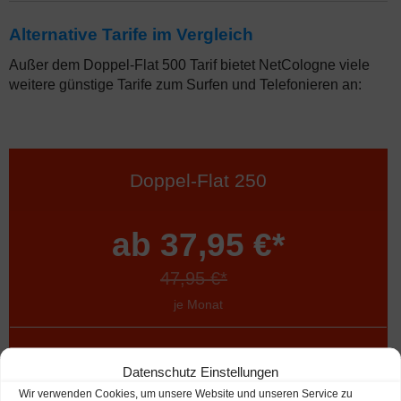
Alternative Tarife im Vergleich
Außer dem Doppel-Flat 500 Tarif bietet NetCologne viele
weitere günstige Tarife zum Surfen und Telefonieren an:
Doppel-Flat 250
ab 37,95 €*
47,95 €*
je Monat
Download
bis 250 MBit/s
Datenschutz Einstellungen
Upload bis 50 MBit/s
Wir verwenden Cookies, um unsere Website und unseren Service zu