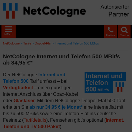
MENÜ
Hotline
Suche
NetCologne
»
Tarife
»
Doppel-Flat
»
Internet und Telefon 500 MBit/s
NetCologne Internet und Telefon 500 MBit/s
ab 34,95 €*
Der NetCologne
Internet und
Telefon 500
Tarif umfasst – bei
Verfügbarkeit
– einen günstigen
Internet Anschluss über Coax-Kabel
oder
Glasfaser
. Mit dem NetCologne Doppel-Flat 500 Tarif
erhalten Sie
ab nur 34,95 € je Monat*
eine Internetflat mit
bis zu 500 MBit/s sowie eine Telefon-Flat ins deutsche
Festnetz (
Tarifdetails
). Fernsehen gibt’s optional (
Internet,
Telefon und TV 500 Paket
).