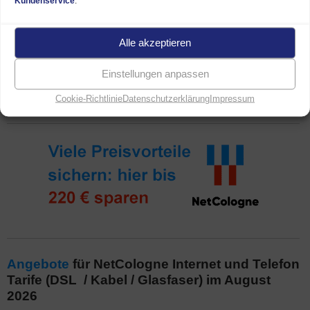
Kundenservice
.
Welcher NetCologne Internet und Telefon Tarif am besten
zu Ihnen passt, ermitteln wir gern an unserer
Hotline
. Wir
Alle akzeptieren
nehmen auch gern Ihre Bestellung eines NetSpeed
Vertrages mit Telefon und schnellem Internet telefonisch
Einstellungen anpassen
entgegen.
Cookie-Richtlinie
Datenschutzerklärung
Impressum
Angebote
für NetCologne Internet und Telefon
Tarife (DSL / Kabel / Glasfaser) im August
2026