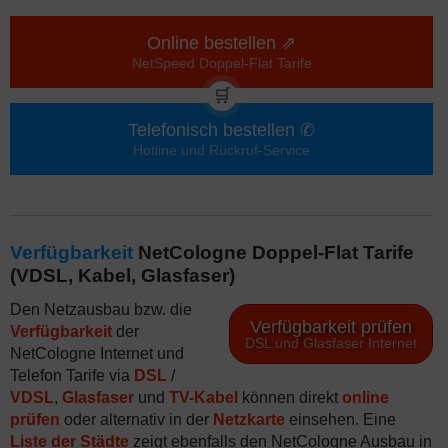
Online bestellen ⇗
NetSpeed Doppel-Flat Tarife
🛒
Telefonisch bestellen ✆
Hotline und Rückruf-Service
Verfügbarkeit
NetCologne Doppel-Flat Tarife
(VDSL, Kabel, Glasfaser)
Den Netzausbau bzw. die
Verfügbarkeit prüfen
Verfügbarkeit
der
DSL und Glasfaser Internet
NetCologne Internet und
Telefon Tarife via
DSL
/
VDSL
,
Glasfaser
und
TV-Kabel
können direkt
online
prüfen
oder alternativ in der
Netzkarte
einsehen. Eine
Liste der Städte
zeigt ebenfalls den NetCologne Ausbau in