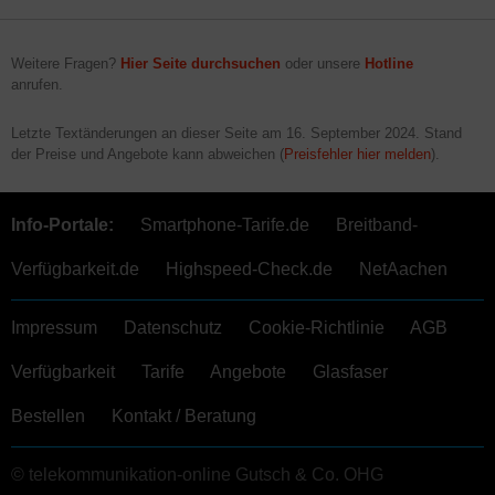
Weitere Fragen?
Hier Seite durchsuchen
oder unsere
Hotline
anrufen.
Letzte Textänderungen an dieser Seite am
16. September 2024
. Stand
der Preise und Angebote kann abweichen (
Preisfehler hier melden
).
Info-Portale:
Smartphone-Tarife.de
Breitband-
Verfügbarkeit.de
Highspeed-Check.de
NetAachen
Impressum
Datenschutz
Cookie-Richtlinie
AGB
Verfügbarkeit
Tarife
Angebote
Glasfaser
Bestellen
Kontakt / Beratung
© telekommunikation-online Gutsch & Co. OHG