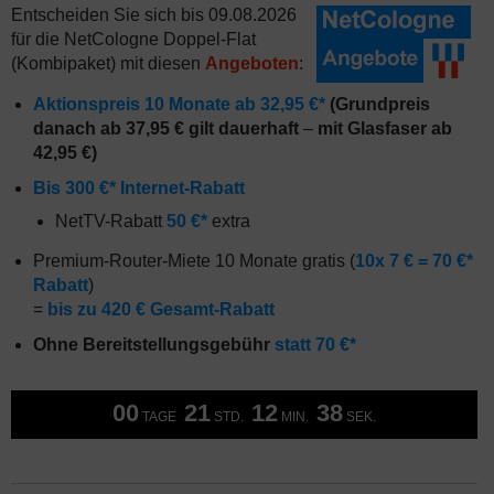
Entscheiden Sie sich bis 09.08.2026
für die NetCologne Doppel-Flat
(Kombipaket) mit diesen
Angeboten
:
Aktionspreis 10 Monate ab 32,95 €*
(Grundpreis
danach ab 37,95 € gilt dauerhaft
–
mit Glasfaser ab
42,95 €)
Bis 300 €* Internet-Rabatt
NetTV-Rabatt
50 €*
extra
Premium-Router-Miete 10 Monate gratis (
10x 7 € = 70 €*
Rabatt
)
=
bis zu 420 € Gesamt-Rabatt
Ohne Bereitstellungsgebühr
statt 70 €*
00
21
12
37
TAGE
STD.
MIN.
SEK.