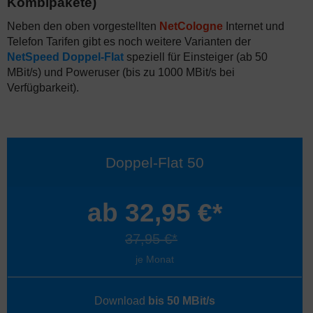
Kombipakete)
Neben den oben vorgestellten
NetCologne
Internet und
Telefon Tarifen gibt es noch weitere Varianten der
NetSpeed Doppel-Flat
speziell für Einsteiger (ab 50
MBit/s) und Poweruser (bis zu 1000 MBit/s bei
Verfügbarkeit).
Doppel-Flat 50
ab 32,95 €*
37,95 €*
je Monat
Download
bis 50 MBit/s