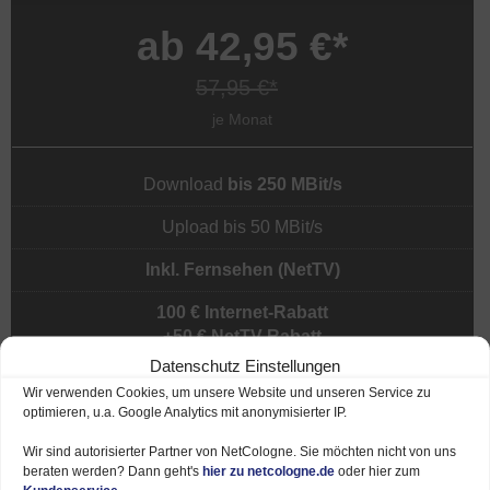
ab 42,95 €*
57,95 €*
je Monat
Download
bis 250 MBit/s
Upload bis 50 MBit/s
Inkl. Fernsehen (NetTV)
100 € Internet-Rabatt
+50 € NetTV-Rabatt
Datenschutz Einstellungen
Wir verwenden Cookies, um unsere Website und unseren Service zu
optimieren, u.a. Google Analytics mit anonymisierter IP.
Mehr Infos
Wir sind autorisierter Partner von NetCologne. Sie möchten nicht von uns
beraten werden? Dann geht's
hier zu netcologne.de
oder hier zum