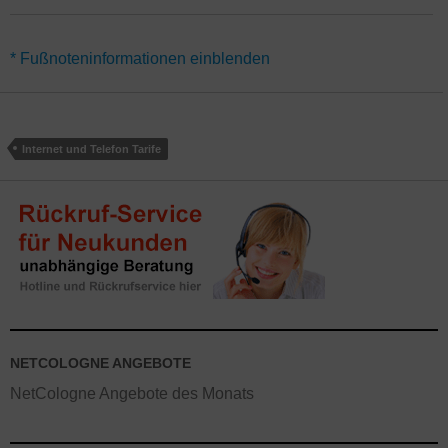
*Für alle Angebote NetCologne Internet und Telefon Tarife mit
* Fußnoteninformationen einblenden
Bonus-Guthaben und anderen Preisvorteilen gilt eine
Vertragslaufzeit von 24 Monaten. Gutschriften werden über 10
Monate verteilt gutgeschrieben. Alternativ gibt es die NetCologne
Doppel-Flat Angebote auch ohne Mindestvertragslaufzeit (jederzeit
Internet und Telefon Tarife
kündbar) – hier gelten abweichende Angebote.
Vorteile gelten im
Regelfall nur für Neukunden. Online-Angebote gelten teilweise
nicht in Shops.
NETCOLOGNE ANGEBOTE
NetCologne Angebote des Monats