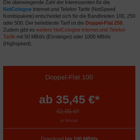
Die überwiegende Zahl der Interessenten für die
NetCologne
Internet und Telefon Tarife (NetSpeed
Kombipakete) entscheidet sich für die Bandbreiten 100, 250
oder 500. Der beliebteste Tarif ist die
Doppel-Flat 250
.
Zudem gibt es
weitere NetCologne Internet und Telefon
Tarife
mit 50 MBit/s (Einsteiger) oder 1000 MBit/s
(Highspeed).
Doppel-Flat 100
ab 35,45 €*
42,95 €*
je Monat
Download
bis 100 MBit/s