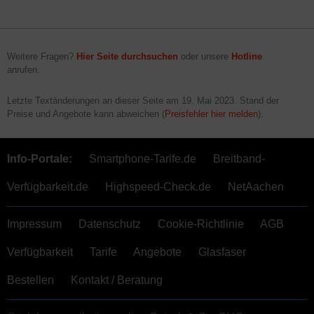
Weitere Fragen?
Hier Seite durchsuchen
oder unsere
Hotline
anrufen.
Letzte Textänderungen an dieser Seite am
19. Mai 2023
. Stand der
Preise und Angebote kann abweichen (
Preisfehler hier melden
).
Info-Portale:
Smartphone-Tarife.de
Breitband-
Verfügbarkeit.de
Highspeed-Check.de
NetAachen
Impressum
Datenschutz
Cookie-Richtlinie
AGB
Verfügbarkeit
Tarife
Angebote
Glasfaser
Bestellen
Kontakt / Beratung