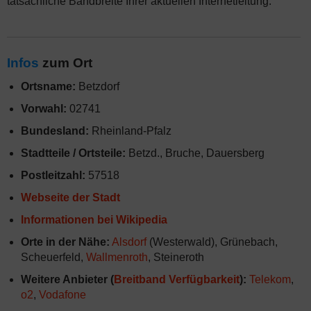
tatsächliche Bandbreite Ihrer aktuellen Internetleitung.
Infos
zum Ort
Ortsname:
Betzdorf
Vorwahl:
02741
Bundesland:
Rheinland-Pfalz
Stadtteile / Ortsteile:
Betzd., Bruche, Dauersberg
Postleitzahl:
57518
Webseite der Stadt
Informationen bei Wikipedia
Orte in der Nähe:
Alsdorf
(Westerwald), Grünebach,
Scheuerfeld,
Wallmenroth
, Steineroth
Weitere Anbieter (
Breitband Verfügbarkeit
):
Telekom
,
o2
,
Vodafone