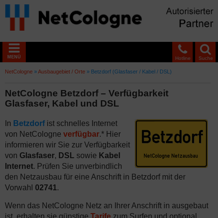
MENÜ
Hotline
Suche
NetCologne
»
Ausbaugebiet / Orte
»
Betzdorf (Glasfaser / Kabel / DSL)
NetCologne Betzdorf – Verfügbarkeit
Glasfaser, Kabel und DSL
In
Betzdorf
ist schnelles Internet
von NetCologne
verfügbar
.* Hier
informieren wir Sie zur Verfügbarkeit
von
Glasfaser
,
DSL
sowie
Kabel
Internet
. Prüfen Sie unverbindlich
den Netzausbau für eine Anschrift in Betzdorf mit der
Vorwahl
02741
.
Wenn das NetCologne Netz an Ihrer Anschrift in ausgebaut
ist, erhalten sie günstige
Tarife
zum Surfen und optional