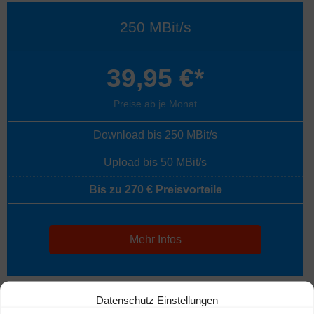
250 MBit/s
39,95 €*
Preise ab je Monat
Download bis 250 MBit/s
Upload bis 50 MBit/s
Bis zu 270 € Preisvorteile
Mehr Infos
Datenschutz Einstellungen