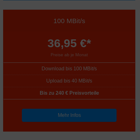
100 MBit/s
36,95 €*
Preise ab je Monat
Download bis 100 MBit/s
Upload bis 40 MBit/s
Bis zu 240 € Preisvorteile
Mehr Infos