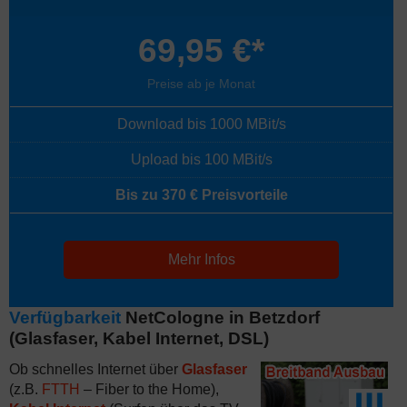
69,95 €*
Preise ab je Monat
Download bis 1000 MBit/s
Upload bis 100 MBit/s
Bis zu 370 € Preisvorteile
Mehr Infos
Verfügbarkeit
NetCologne in Betzdorf
(Glasfaser, Kabel Internet, DSL)
Ob schnelles Internet über
Glasfaser
(z.B.
FTTH
– Fiber to the Home),