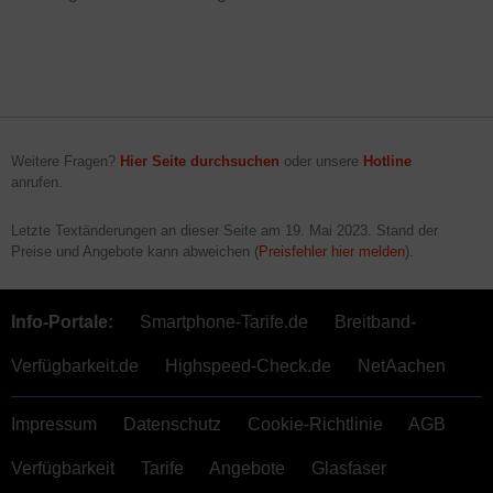
Weitere Fragen?
Hier Seite durchsuchen
oder unsere
Hotline
anrufen.
Letzte Textänderungen an dieser Seite am
19. Mai 2023
. Stand der
Preise und Angebote kann abweichen (
Preisfehler hier melden
).
Info-Portale:
Smartphone-Tarife.de
Breitband-
Verfügbarkeit.de
Highspeed-Check.de
NetAachen
Impressum
Datenschutz
Cookie-Richtlinie
AGB
Verfügbarkeit
Tarife
Angebote
Glasfaser