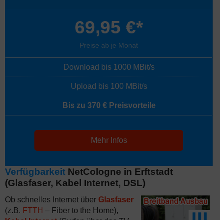
69,95 €*
Preise ab je Monat
Download bis 1000 MBit/s
Upload bis 100 MBit/s
Bis zu 370 € Preisvorteile
Mehr Infos
Verfügbarkeit
NetCologne in Erftstadt
(Glasfaser, Kabel Internet, DSL)
Ob schnelles Internet über
Glasfaser
(z.B.
FTTH
– Fiber to the Home),