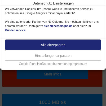
500 MBit/s
Datenschutz Einstellungen
Wir verwenden Cookies, um unsere Website und unseren Service zu
optimieren, u.a. Google Analytics mit anonymisierter IP.
49,95 €*
Wir sind autorisierter Partner von NetCologne. Sie möchten nicht von uns
beraten werden? Dann geht's
hier zu netcologne.de
oder hier zum
Preise ab je Monat
Kundenservice
.
Download bis 500 MBit/s
Alle akzeptieren
Upload bis 50 MBit/s
Einstellungen anpassen
Bis zu 320 € Preisvorteile
Cookie-Richtlinie
Datenschutzerklärung
Impressum
Mehr Infos
1000 MBit/s