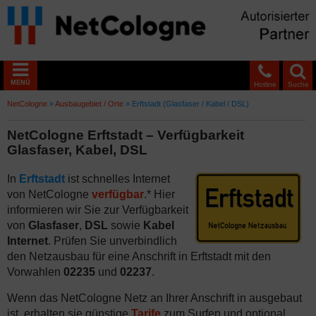
MENÜ
Hotline
Suche
NetCologne
»
Ausbaugebiet / Orte
»
Erftstadt (Glasfaser / Kabel / DSL)
NetCologne Erftstadt – Verfügbarkeit
Glasfaser, Kabel, DSL
In
Erftstadt
ist schnelles Internet
von NetCologne
verfügbar
.* Hier
informieren wir Sie zur Verfügbarkeit
von
Glasfaser
,
DSL
sowie
Kabel
Internet
. Prüfen Sie unverbindlich
den Netzausbau für eine Anschrift in Erftstadt mit den
Vorwahlen
02235
und
02237
.
Wenn das NetCologne Netz an Ihrer Anschrift in ausgebaut
ist, erhalten sie günstige
Tarife
zum Surfen und optional