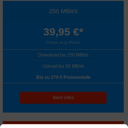
250 MBit/s
39,95 €*
Preise ab je Monat
Download bis 250 MBit/s
Upload bis 50 MBit/s
Bis zu 270 € Preisvorteile
Mehr Infos