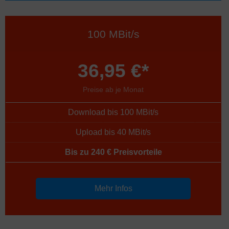
100 MBit/s
36,95 €*
Preise ab je Monat
Download bis 100 MBit/s
Upload bis 40 MBit/s
Bis zu 240 € Preisvorteile
Mehr Infos